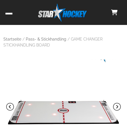
Startseite
/
Pass- & Stickhandling
/ GAME CHANGER
STICKHANDLING BOARD