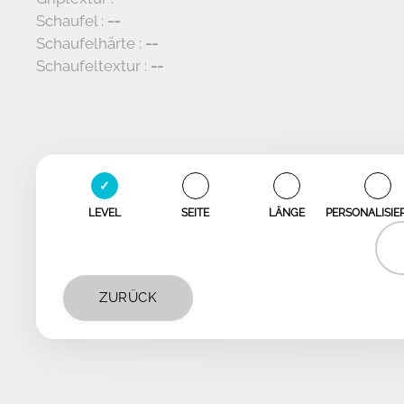
Schaufel :
--
Schaufelhärte :
--
Schaufeltextur :
--
✓
✓
✓
✓
LEVEL
SEITE
LÄNGE
PERSONALISI
ZURÜCK