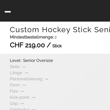
Custom Hockey Stick Seni
Mindestbestellmenge:
2
CHF
219.00
/
Stick
Level :
Senior Oversize
Seite :
--
Länge :
--
Personalisierung :
--
Form :
--
Flex :
--
Kick-point :
--
Grip :
--
Griptextur :
--