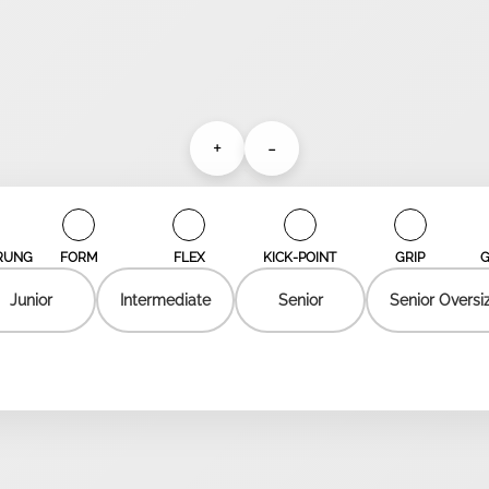
+
-
✓
✓
✓
✓
ERUNG
FORM
FLEX
KICK-POINT
GRIP
G
Junior
Intermediate
Senior
Senior Oversi