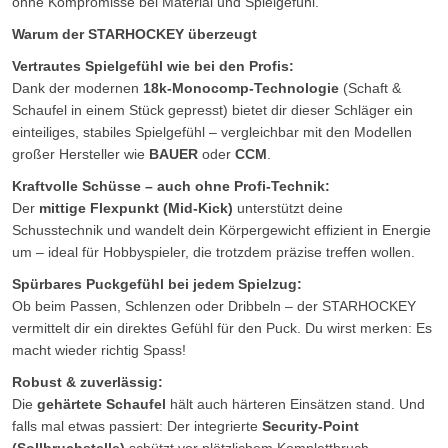
ohne Kompromisse bei Material und Spielgefühl.
Warum der STARHOCKEY überzeugt
Vertrautes Spielgefühl wie bei den Profis:
Dank der modernen
18k-Monocomp-Technologie
(Schaft &
Schaufel in einem Stück gepresst) bietet dir dieser Schläger ein
einteiliges, stabiles Spielgefühl – vergleichbar mit den Modellen
großer Hersteller wie
BAUER
oder
CCM
.
Kraftvolle Schüsse – auch ohne Profi-Technik:
Der
mittige Flexpunkt (Mid-Kick)
unterstützt deine
Schusstechnik und wandelt dein Körpergewicht effizient in Energie
um – ideal für Hobbyspieler, die trotzdem präzise treffen wollen.
Spürbares Puckgefühl bei jedem Spielzug:
Ob beim Passen, Schlenzen oder Dribbeln – der STARHOCKEY
vermittelt dir ein direktes Gefühl für den Puck. Du wirst merken: Es
macht wieder richtig Spass!
Robust & zuverlässig:
Die
gehärtete Schaufel
hält auch härteren Einsätzen stand. Und
falls mal etwas passiert: Der integrierte
Security-Point