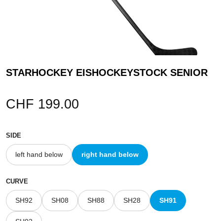
STARHOCKEY
EISHOCKEYSTOCK SENIOR
CHF 199.00
SIDE
left hand below
right hand below
CURVE
SH92
SH08
SH88
SH28
SH91