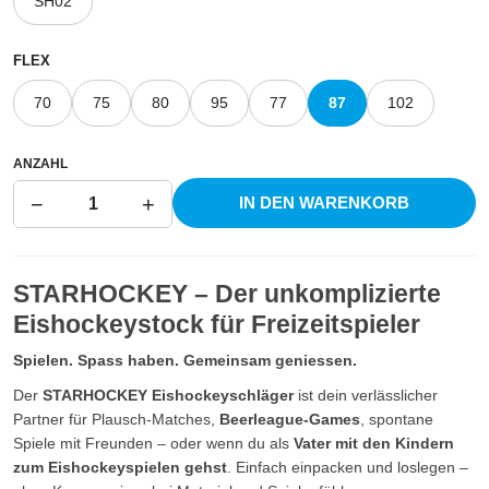
SH02
FLEX
70
75
80
95
77
87
102
ANZAHL
−
+
IN DEN WARENKORB
1
STARHOCKEY – Der unkomplizierte
Eishockeystock für Freizeitspieler
Spielen. Spass haben. Gemeinsam geniessen.
Der
STARHOCKEY Eishockeyschläger
ist dein verlässlicher
Partner für Plausch-Matches,
Beerleague-Games
, spontane
Spiele mit Freunden – oder wenn du als
Vater mit den Kindern
zum Eishockeyspielen gehst
. Einfach einpacken und loslegen –